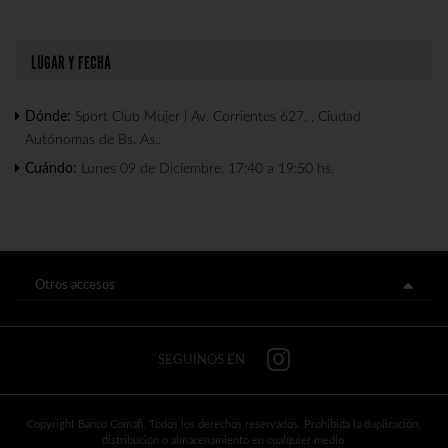
LUGAR Y FECHA
Dónde:
Sport Club Mujer | Av. Corrientes 627, , Ciudad
Autónomas de Bs. As..
Cuándo:
Lunes 09 de Diciembre, 17:40 a 19:50 hs.
Botón de Arrepentimiento
Código de prácticas bancarias
SEGUINOS EN
Comisiones
Protección de datos personales
Copyright Banco Comafi. Todos los derechos reservados. Prohibida la duplicación,
Términos y Condiciones
distribución o almacenamiento en cualquier medio.