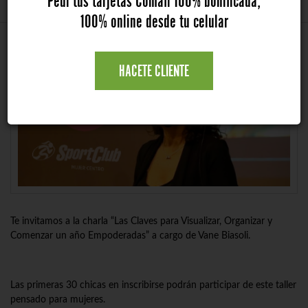
Pedí tus tarjetas Comafi 100% bonificada,
100% online desde tu celular
HACETE CLIENTE
Los eventos de Banco Comafi son
exclusivos para clientes Banco Comafi.
UNIRSE AL BANCO
Te invitamos a la charla “Las Claves para Visualizar, Organizar y
Comenzar un año Empoderadas” a cargo de Vane Biasoli.
Las primeras 30 chicas en inscribirse podrán participar de este taller
pensado para mujeres.