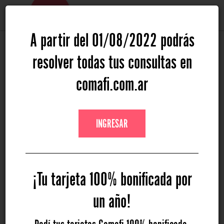
HOME
BANKING
A partir del 01/08/2022 podrás
Volver al Listado
resolver todas tus consultas en
09 DE DICIEMBRE DE 2019
comafi.com.ar
SPORT CLUB MUJER |
COACHING MUJERES CON
INGRESAR
VANE BIASOLI
¡Tu tarjeta 100% bonificada por
Las Claves para Visualizar, Organizar y Comenzar un
año Empoderadas
un año!
INSCRIPCIÓN FINALIZADA